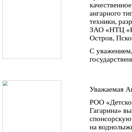
качественное
ангарного ти
техники, раз
ЗАО «НТЦ «К
Остров, Пско
С уважением,
государствен
Уважаемая А
РОО «Детско
Гагарина» вы
спонсорскую 
на воднолыжн