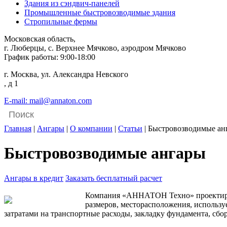
Здания из сэндвич-панелей
Промышленные быстровозводимые здания
Стропильные фермы
Московская область,
г. Люберцы, с. Верхнее Мячково, аэродром Мячково
График работы: 9:00-18:00
г. Москва, ул. Александра Невского
, д 1
E-mail: mail@annaton.com
Главная
|
Ангары
|
О компании
|
Статьи
|
Быстровозводимые ан
Быстровозводимые ангары
Ангары в кредит
Заказать бесплатный расчет
Компания «АННАТОН Техно» проектирует
размеров, месторасположения, использу
затратами на транспортные расходы, закладку фундамента, сбор