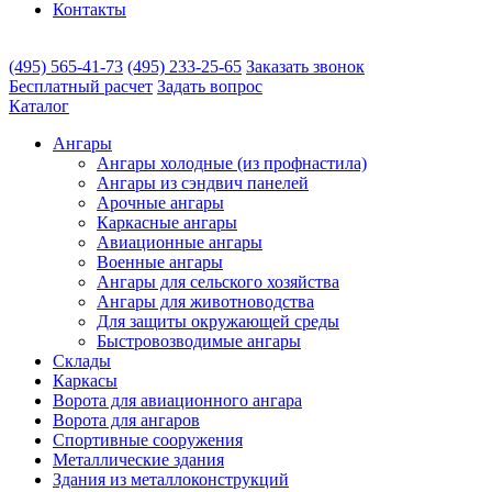
Контакты
(495)
565-41-73
(495)
233-25-65
Заказать звонок
Бесплатный расчет
Задать вопрос
Каталог
Ангары
Ангары холодные (из профнастила)
Ангары из сэндвич панелей
Арочные ангары
Каркасные ангары
Авиационные ангары
Военные ангары
Ангары для сельского хозяйства
Ангары для животноводства
Для защиты окружающей среды
Быстровозводимые ангары
Склады
Каркасы
Ворота для авиационного ангара
Ворота для ангаров
Спортивные сооружения
Металлические здания
Здания из металлоконструкций