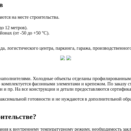
в
ются на месте строительства.
о 12 метров).
нах (от -50 до +50 °С).
а, логистического центра, паркинга, гаража, производственного
 наполнителями. Холодные объекты отделаны профилированным
р комплектуется фасонными элементами и крепежом. По заказу 
и и пр. На все конструкции и детали предоставляются сертифика
аксимальной готовности и не нуждаются в дополнительной обра
оительстве?
ания к внутреннему температурному режиму, необходимость зак