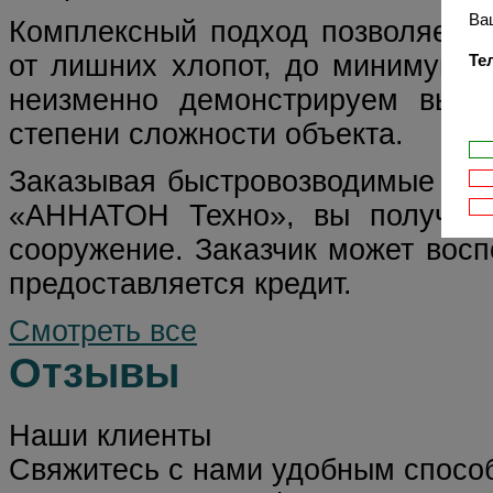
Ва
Комплексный подход позволяет на
от лишних хлопот, до минимума 
Те
неизменно демонстрируем высок
степени сложности объекта.
Заказывая быстровозводимые скл
«АННАТОН Техно», вы получаете
сооружение. Заказчик может восп
предоставляется кредит.
Смотреть все
Отзывы
Наши клиенты
Свяжитесь с нами удобным спосо